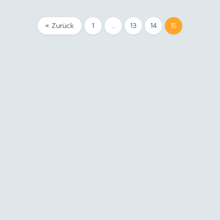
« Zurück
1
…
13
14
15