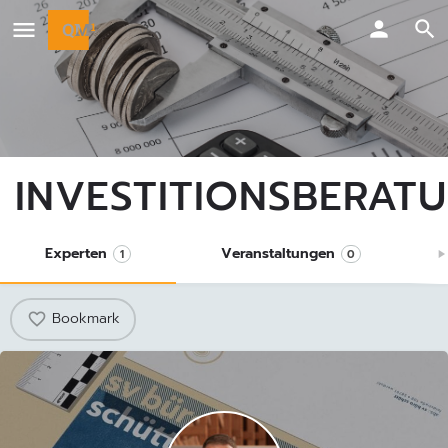
INVESTITIONSBERAT
Experten
Veranstaltungen
1
0
Bookmark