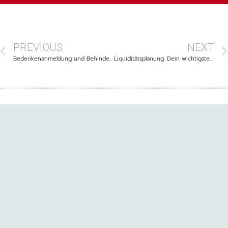
PREVIOUS
NEXT
Bedenkenanmeldung und Behinderungsanzeige: Wie Du rechtliche Nachteile auf der Baustelle vermeidest
Liquiditätsplanung: Dein wichtigstes Dokument im Augenblick zum Herunterladen